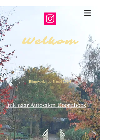
Bomentuin
Doornhoek
Welkom
Bijgewerkt op 5 mei 2024
link naar Autosalon Doornhoek