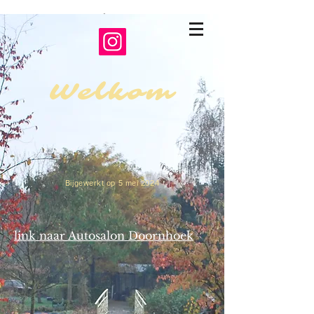
Bomentuin
Doornhoek
Welkom
Bijgewerkt op 5 mei 2024
link naar Autosalon Doornhoek