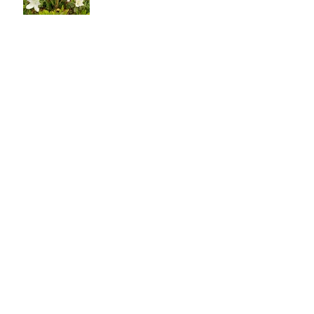
Met optimisme het jaar
2022 in!
Voorbereiding voor de
winter
Een mooie herfst 2021?