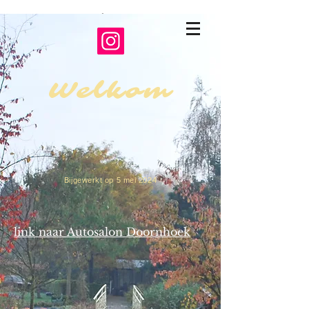
Bomentuin
Doornhoek
Welkom
Bijgewerkt op 5 mei 2024
link naar Autosalon Doornhoek