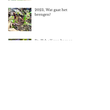
2023, Wat gaat het
brengen?
De IJsheiligen komen
eraan
Met optimisme het jaar
2022 in!
Voorbereiding voor de
winter